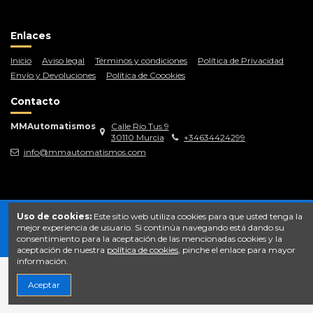
Enlaces
Inicio
Aviso legal
Términos y condiciones
Política de Privacidad
Envío y Devoluciones
Política de Coookies
Contacto
MMAutomatismos
Calle Rio Tus 9
30110 Murcia
+34634424299
info@mmautomatismos.com
Uso de cookies:
Este sitio web utiliza cookies para que usted tenga la
mejor experiencia de usuario. Si continúa navegando está dando su
consentimiento para la aceptación de las mencionadas cookies y la
aceptación de nuestra
política de cookies
, pinche el enlace para mayor
información.
Aceptar