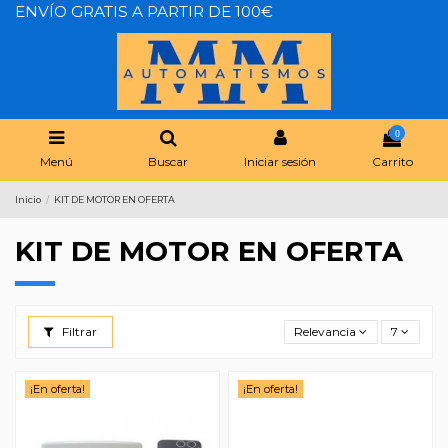
ENVÍO GRATIS A PARTIR DE 100€
0
Menú
Buscar
Iniciar sesión
Carrito
Inicio
KIT DE MOTOR EN OFERTA
KIT DE MOTOR EN OFERTA
Filtrar
Relevancia
7
¡En oferta!
¡En oferta!