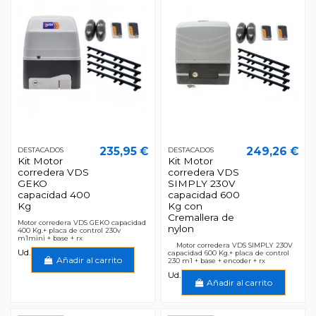
235,95 €
249,26 €
DESTACADOS
DESTACADOS
Kit Motor
Kit Motor
corredera VDS
corredera VDS
GEKO
SIMPLY 230V
capacidad 400
capacidad 600
Kg
Kg con
Cremallera de
Motor corredera VDS GEKO capacidad
nylon
400 Kg.+ placa de control 230v
m1mini + base + rx
Motor corredera VDS SIMPLY 230V
Ud.
capacidad 600 Kg.+ placa de control
Añadir al carrito
230 m1 + base + encoder + rx
Ud.
Añadir al carrito