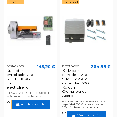
¡En oferta!
¡En oferta!
145,20 €
264,99 €
DESTACADOS
DESTACADOS
Kit motor
Kit Motor
enrrollable VDS
corredera VDS
ROLL 180KG
SIMPLY 230V
con
capacidad 600
electrofreno
Kg con
Cremallera de
Kit Motor VDS ROLL – 180K/C200 Eje
Acero
de 60 mm con electrofreno.
Ud.
Motor corredera VDS SIMPLY 230V
Añadir al carrito
capacidad 600 Kg.+ placa de control
230 m1 + base + encoder + rx
Ud.
Añadir al carrito