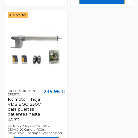
¡En oferta!
235,95 €
KIT DE MOTOR EN
OFERTA
Kit motor 1 hoja
VDS EGO 230V
para puertas
batientes hasta
2,5mt
Kit Motor 2 hojas VDS EGO –
230V/C400 Carrera 400mm.
Irreversible + herrajes + condensador