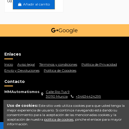
Ud.
Añadir al carrito
Google
Enlaces
Inicio
Aviso legal
Términos y condiciones
Política de Privacidad
Envío y Devoluciones
Política de Coookies
Contacto
MMAutomatismos
Calle Rio Tus 9
30110 Murcia
+34634424299
info@mmautomatismos.com
Uso de cookies:
Este sitio web utiliza cookies para que usted tenga la
mejor experiencia de usuario. Si continúa navegando está dando su
consentimiento para la aceptación de las mencionadas cookies y la
aceptación de nuestra
política de cookies
, pinche el enlace para mayor
información.