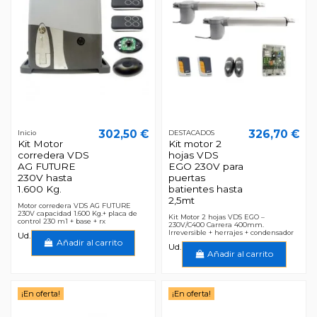
302,50 €
326,70 €
Inicio
DESTACADOS
Kit Motor
Kit motor 2
corredera VDS
hojas VDS
AG FUTURE
EGO 230V para
230V hasta
puertas
1.600 Kg.
batientes hasta
2,5mt
Motor corredera VDS AG FUTURE
230V capacidad 1.600 Kg.+ placa de
Kit Motor 2 hojas VDS EGO –
control 230 m1 + base + rx
230V/C400 Carrera 400mm.
Irreversible + herrajes + condensador
Ud.
Añadir al carrito
Ud.
Añadir al carrito
¡En oferta!
¡En oferta!