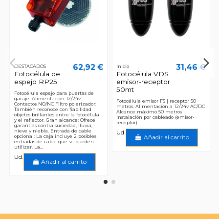
62,92 €
31,46 €
DESTACADOS
Inicio
Fotocélula de
Fotocélula VDS
espejo RP25
emisor-receptor
50mt
Fotocélula espejo para puertas de
garaje. Alimentación 12/24v
Fotocélula emisor FS | receptor 50
Contactos NO/NC Filtro polarizador:
metros. Alimentación a 12/24v AC/DC
También reconoce con fiabilidad
Alcance máximo 50 metros
objetos brillantes entre la fotocélula
instalación por cableado (emisor-
y el reflector. Gran alcance: Ofrece
receptor)
garantías contra suciedad, lluvia,
nieve y niebla. Entrada de cable
Ud.
opcional: La caja incluye 2 posibles
Añadir al carrito
entradas de cable que se pueden
utilizar. La...
Ud.
Añadir al carrito