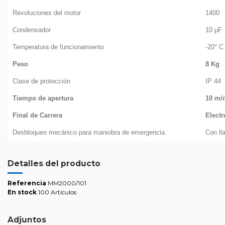
Revoluciones del motor
1400
Condensador
10 μF
Temperatura de funcionamiento
-20° C
Peso
8 Kg
Clase de protección
IP 44
Tiempo de apertura
10 m/
Final de Carrera
Elect
Desbloqueo mecánico para maniobra de emergencia
Con ll
Detalles del producto
Referencia
MM2000/101
En stock
100 Artículos
Adjuntos