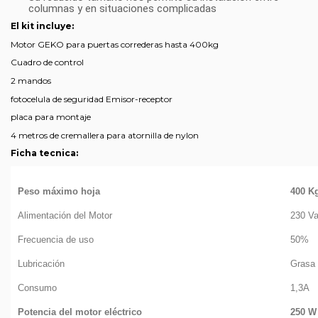
columnas y en situaciones complicadas
El kit incluye:
Motor GEKO para puertas correderas hasta 400kg
Cuadro de control
2 mandos
fotocelula de seguridad Emisor-receptor
placa para montaje
4 metros de cremallera para atornilla de nylon
Ficha tecnica:
Peso máximo hoja
400 K
Alimentación del Motor
230 V
Frecuencia de uso
50%
Lubricación
Grasa d
Consumo
1,3A
Potencia del motor eléctrico
250 W