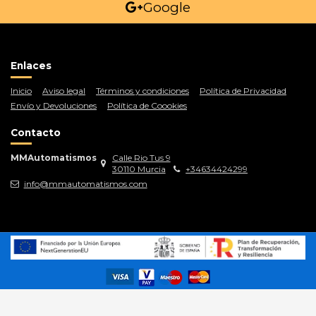
Google
Enlaces
Inicio
Aviso legal
Términos y condiciones
Política de Privacidad
Envío y Devoluciones
Política de Coookies
Contacto
MMAutomatismos
Calle Rio Tus 9
30110 Murcia
+34634424299
info@mmautomatismos.com