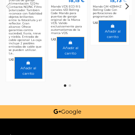
18,15 €
15,73 €
puertas de garaje.
Alimentación 12/24v
Mando VDS ECO R 5
Mando GM 433MHZ
Contactos NO/NC Filtro
canales 433 Rolling
Rolling Code Con
polarizador: También
Code Mando para
perforaciones de
reconoce con fiabilidad
puertas de garaje
programación
objetos brillantes
original de la Marca
entre la fotocélula y el
Ud.
VDS. Valido
reflector. Gran
exclusivamente para
alcance: Ofrece
automatismos de la
garantías contra
Añadir al
marca VDS.
suciedad, lluvia, nieve
carrito
y niebla. Entrada de
Ud.
cable opcional: La caja
incluye 2 posibles
entradas de cable que
Añadir al
se pueden utilizar.
carrito
La...
Ud.
Añadir al
carrito
Google