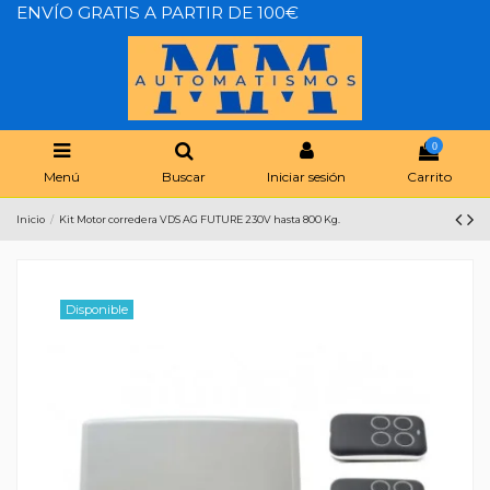
ENVÍO GRATIS A PARTIR DE 100€
0
Menú
Buscar
Iniciar sesión
Carrito
Inicio
Kit Motor corredera VDS AG FUTURE 230V hasta 800 Kg.
Disponible