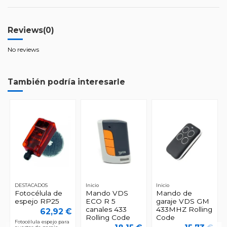
Reviews
(0)
No reviews
También podría interesarle
DESTACADOS
Inicio
Inicio
Fotocélula de
Mando VDS
Mando de
espejo RP25
ECO R 5
garaje VDS GM
canales 433
433MHZ Rolling
62,92 €
Rolling Code
Code
Fotocélula espejo para