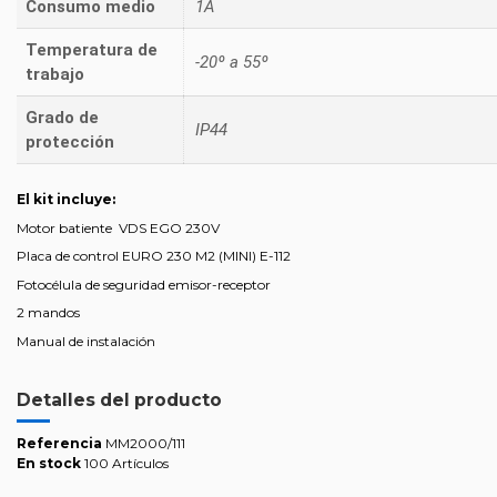
Consumo medio
1A
Temperatura de
-20º a 55º
trabajo
Grado de
IP44
protección
El kit incluye:
Motor batiente VDS EGO 230V
Placa de control EURO 230 M2 (MINI) E-112
Fotocélula de seguridad emisor-receptor
2 mandos
Manual de instalación
Detalles del producto
Referencia
MM2000/111
En stock
100 Artículos