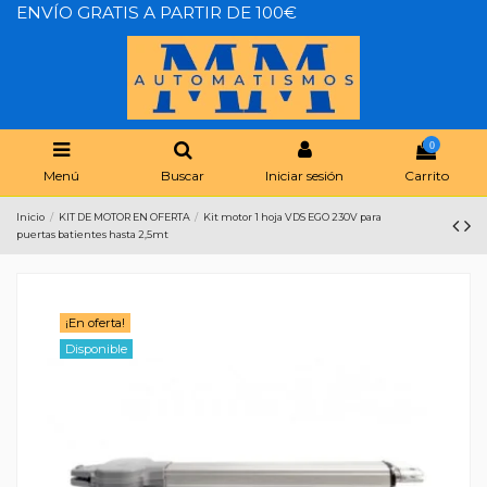
ENVÍO GRATIS A PARTIR DE 100€
0
Menú
Buscar
Iniciar sesión
Carrito
Inicio
KIT DE MOTOR EN OFERTA
Kit motor 1 hoja VDS EGO 230V para
puertas batientes hasta 2,5mt
¡En oferta!
Disponible