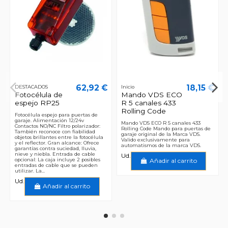
62,92 €
18,15 €
DESTACADOS
Inicio
Fotocélula de
Mando VDS ECO
espejo RP25
R 5 canales 433
Rolling Code
Fotocélula espejo para puertas de
garaje. Alimentación 12/24v
Mando VDS ECO R 5 canales 433
Contactos NO/NC Filtro polarizador:
Rolling Code Mando para puertas de
También reconoce con fiabilidad
garaje original de la Marca VDS.
objetos brillantes entre la fotocélula
Valido exclusivamente para
y el reflector. Gran alcance: Ofrece
automatismos de la marca VDS.
garantías contra suciedad, lluvia,
nieve y niebla. Entrada de cable
Ud.
opcional: La caja incluye 2 posibles
Añadir al carrito
entradas de cable que se pueden
utilizar. La...
Ud.
Añadir al carrito